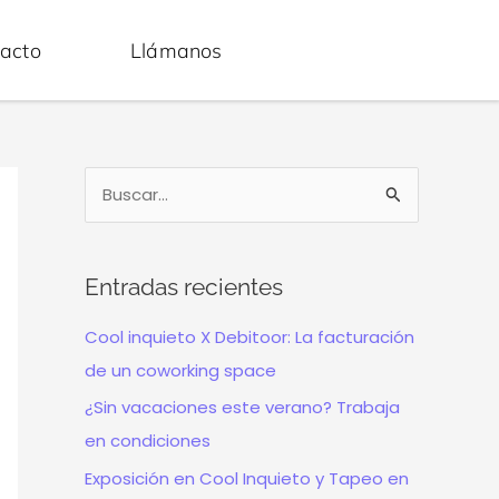
acto
Llámanos
B
u
s
Entradas recientes
c
a
Cool inquieto X Debitoor: La facturación
r
de un coworking space
p
¿Sin vacaciones este verano? Trabaja
o
en condiciones
r
Exposición en Cool Inquieto y Tapeo en
: