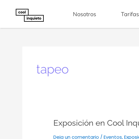
Ir
al
Nosotros
Tarifa
contenido
tapeo
Exposición
Exposición en Cool Inqu
en
Cool
Deja un comentario
/
Eventos
,
Exposi