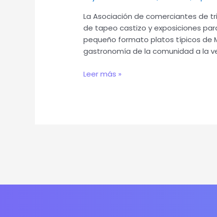
Inquieto
La Asociación de comerciantes de tri
y
de tapeo castizo y exposiciones pa
Tapeo
pequeño formato platos típicos de 
en
gastronomía de la comunidad a la vez
el
triBall
Leer más »