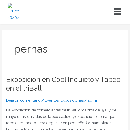
Ir
Menú
al
contenido
pernas
Exposición en Cool Inquieto y Tapeo
Exposición
en
en el triBall
Cool
Inquieto
Deja un comentario
/
Eventos
,
Exposiciones
/
admin
y
Tapeo
La Asociación de comerciantes de triBall organiza del 5 al 7 de
en
mayo unas jornadas de tapeo castizo y exposiciones para que
el
todo el mundo pueda degustar en pequeño formato platos
triBall
típicos de Madrid o que han pasado a formar parte de la