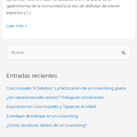
gastronomía de la comunidad a la vez de disfrutar de arte en
espacios y […]
Leer más »
B
u
s
Entradas recientes
c
a
Cool inquieto X Debitoor: La facturación de un coworking space
r
¿Sin vacaciones este verano? Trabaja en condiciones
p
Exposición en Cool Inquieto y Tapeo en el triBall
o
5 ventajas de trabajar en un coworking
r
¿Cómo socializar dentro de un coworking?
: