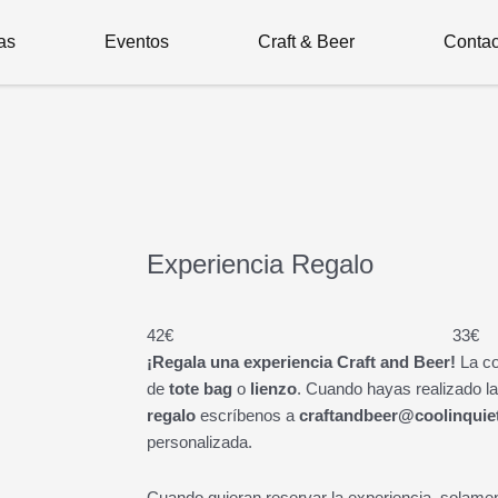
fas
Eventos
Craft & Beer
Contac
Experiencia Regalo
42
€
33
€
¡Regala una experiencia Craft and Beer!
La co
de
tote bag
o
lienzo
. Cuando hayas realizado l
regalo
escríbenos a
craftandbeer@coolinquie
personalizada.
Cuando quieran reservar la experiencia, solame