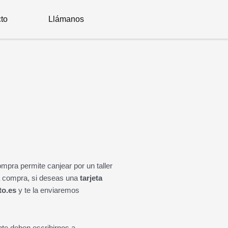
to
Llámanos
mpra permite canjear por un taller
a compra, si deseas una
tarjeta
to.es
y te la enviaremos
nte deben escribirnos a