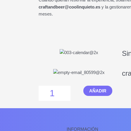
craftandbeer@coolinquieto.es
y la gestionare
meses.
Si
cr
Experiencia
AÑADIR
Regalo
cantidad
INFORMACIÓN